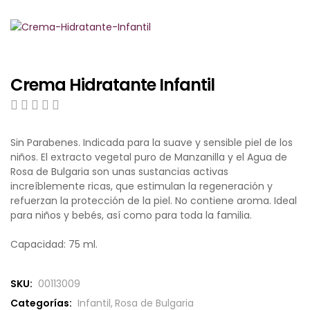
OLIVA GRIEGA
BIO ROSE OIL
Crema Hidratante Infantil
NAT’AURA
LÍNEA SUPREME
0
5
0
o
Sin Parabenes. Indicada para la suave y sensible piel de los
u
niños. El extracto vegetal puro de Manzanilla y el Agua de
BIOFRESH SPORT
t
Rosa de Bulgaria son unas sustancias activas
o
f
increíblemente ricas, que estimulan la regeneración y
b
JABONES Y SETS
refuerzan la protección de la piel. No contiene aroma. Ideal
a
para niños y bebés, así como para toda la familia.
s
e
LÍNEA ECONÓMICA
Capacidad: 75 ml.
d
o
n
NUTRI COSMÉTICA
SKU:
00113009
c
u
Categorías:
Infantil
,
Rosa de Bulgaria