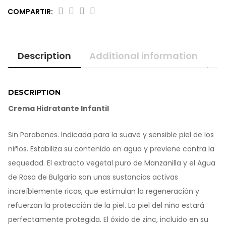
s
t
COMPARTIR:
o
m
e
r
Description
Additional information
r
a
t
i
n
DESCRIPTION
g
Crema Hidratante Infantil
s
Sin Parabenes. Indicada para la suave y sensible piel de los
niños. Estabiliza su contenido en agua y previene contra la
sequedad. El extracto vegetal puro de Manzanilla y el Agua
de Rosa de Bulgaria son unas sustancias activas
increíblemente ricas, que estimulan la regeneración y
refuerzan la protección de la piel. La piel del niño estará
perfectamente protegida. El óxido de zinc, incluido en su