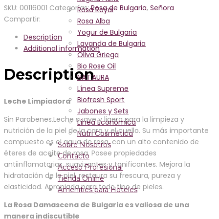
SKU:
00116001
Categorías:
Rosa de Bulgaria
,
Señora
Rosa Royal
Compartir:
Rosa Alba
Yogur de Bulgaria
Description
Lavanda de Bulgaria
Additional information
Oliva Griega
Bio Rose Oil
Description
NAT’AURA
Línea Supreme
Biofresh Sport
Leche Limpiadora
Jabones y Sets
Sin Parabenes.Leche suave y ligera para la limpieza y
Línea Económica
nutrición de la piel de la cara y el cuello. Su más importante
Nutri Cosmética
compuesto es el agua de rosa, con un alto contenido de
Sobre Nosotros
éteres de aceite de rosa. Posee propiedades
Contacto
antiinflamatorias, suavizantes y tonificantes. Mejora la
Acceso Profesional
hidratación de la piel, restaura su frescura, pureza y
Tienda Online
elasticidad. Apropiada para todo tipo de pieles.
Amenities para Hoteles
La Rosa Damascena de Bulgaria es valiosa de una
manera indiscutible