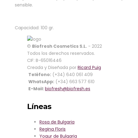
sensible.
Capacidad: 100 gr.
Cerrar
©
Biofresh Cosmetics S.L.
- 2022
Cart
Todos los derechos reservados.
CIF: B-65016446
Creada y Diseñada por
Ricard Puig
No products in the cart.
Teléfono:
(+34) 640 061 409
WhatsApp:
(+34) 663 577 610
Categorías
E-Mail:
biofresh@biofresh.es
Rosa de Bulgaria
Regina Floris
Líneas
Rosa Royal
Rosa Alba
Yogur de Bulgaria
Rosa de Bulgaria
Lavanda de Bulgaria
Regina Floris
Oliva Griega
Yogur de Bulgaria