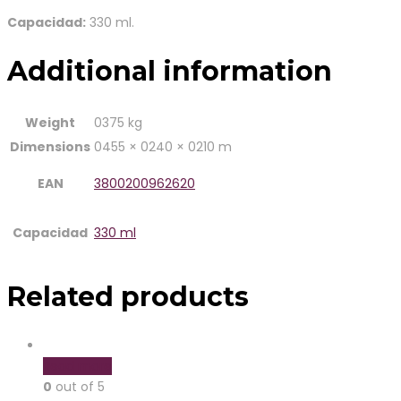
Capacidad:
330 ml.
Additional information
Weight
0375 kg
Dimensions
0455 × 0240 × 0210 m
EAN
3800200962620
Capacidad
330 ml
Related products
Read more
0
out of 5