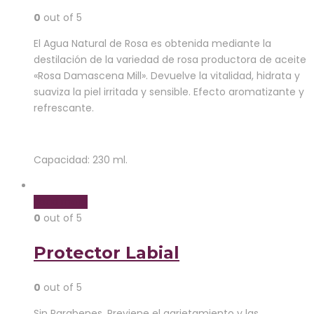
0
out of 5
El Agua Natural de Rosa es obtenida mediante la
destilación de la variedad de rosa productora de aceite
«Rosa Damascena Mill». Devuelve la vitalidad, hidrata y
suaviza la piel irritada y sensible. Efecto aromatizante y
refrescante.
Capacidad: 230 ml.
Read more
0
out of 5
Protector Labial
0
out of 5
Sin Parabenes. Previene el agrietamiento y las