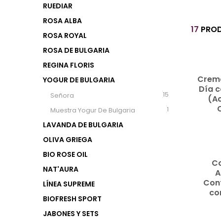
RUEDIAR
NAT’AURA
ROSA ALBA
17
PROD
ROSA ROYAL
LÍNEA SUPREME
ROSA DE BULGARIA
READ
BIOFRESH SPORT
REGINA FLORIS
MORE
Crem
YOGUR DE BULGARIA
Día c
JABONES Y SETS
(15)
Señora
(A
(1)
Muestra Yogur De Bulgaria
LÍNEA ECONÓMICA
LAVANDA DE BULGARIA
READ
OLIVA GRIEGA
NUTRI COSMÉTICA
BIO ROSE OIL
MORE
C
NAT'AURA
A
Cont
LÍNEA SUPREME
co
BIOFRESH SPORT
JABONES Y SETS
READ