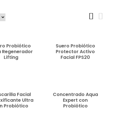
READ
MORE
ro Probiótico
Suero Probiótico
a Regenerador
Protector Activo
Lifting
Facial FPS20
READ
MORE
carilla Facial
Concentrado Aqua
xificante Ultra
Expert con
n Probiótico
Probiótico
READ