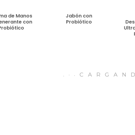
MORE
MORE
ma de Manos
Jabón con
enerante con
Probiótico
Des
Probiótico
Ultr
.
CARGAN
.
.