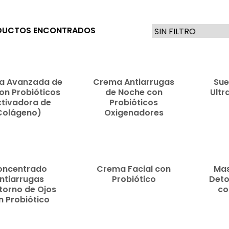
UCTOS ENCONTRADOS
READ
READ
MORE
MORE
a Avanzada de
Crema Antiarrugas
Sue
on Probióticos
de Noche con
Ultr
ctivadora de
Probióticos
Colágeno)
Oxigenadores
READ
READ
MORE
MORE
oncentrado
Crema Facial con
Mas
ntiarrugas
Probiótico
Deto
orno de Ojos
co
n Probiótico
READ
READ