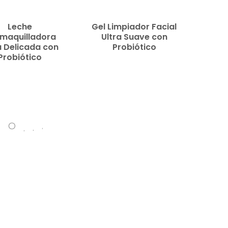
MORE
Leche
Gel Limpiador Facial
maquilladora
Ultra Suave con
a Delicada con
Probiótico
Probiótico
.
.
DO
.