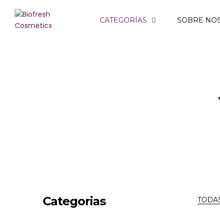
ROSA DE BULGARIA
CATEGORÍAS
SOBRE NO
REGINA FLORIS
ROSA ROYAL
ROSA ALBA
YOGUR DE BULGARIA
LAVANDA DE BULGARIA
OLIVA GRIEGA
Categorias
TODA
BIO ROSE OIL