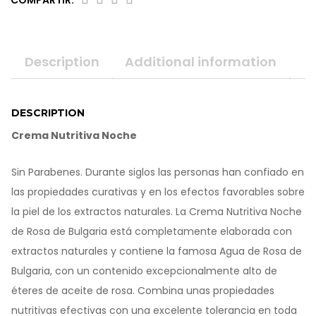
COMPARTIR:
o
m
e
r
Description
Additional information
r
a
t
i
n
DESCRIPTION
g
Crema Nutritiva Noche
s
Sin Parabenes. Durante siglos las personas han confiado en
las propiedades curativas y en los efectos favorables sobre
la piel de los extractos naturales. La Crema Nutritiva Noche
de Rosa de Bulgaria está completamente elaborada con
extractos naturales y contiene la famosa Agua de Rosa de
Bulgaria, con un contenido excepcionalmente alto de
éteres de aceite de rosa. Combina unas propiedades
nutritivas efectivas con una excelente tolerancia en toda