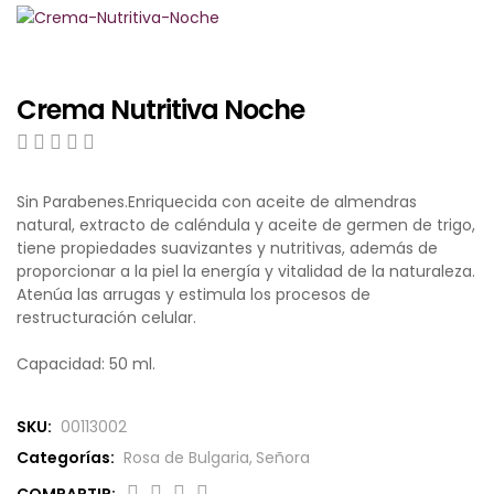
NAT’AURA
LÍNEA SUPREME
Crema Nutritiva Noche
BIOFRESH SPORT
0
5
0
o
Sin Parabenes.Enriquecida con aceite de almendras
JABONES Y SETS
u
natural, extracto de caléndula y aceite de germen de trigo,
t
tiene propiedades suavizantes y nutritivas, además de
o
LÍNEA ECONÓMICA
f
proporcionar a la piel la energía y vitalidad de la naturaleza.
b
Atenúa las arrugas y estimula los procesos de
a
restructuración celular.
NUTRI COSMÉTICA
s
e
Capacidad: 50 ml.
d
o
n
SKU:
00113002
c
u
Categorías:
Rosa de Bulgaria
,
Señora
s
t