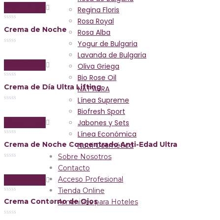
of
Read more
Regina Floris
5
Rosa Royal
0
Crema de Noche
out
Rosa Alba
of
Yogur de Bulgaria
5
0
Lavanda de Bulgaria
out
of
Read more
Oliva Griega
5
Bio Rose Oil
0
Crema de Día Ultra Lifting
NAT’AURA
out
of
Línea Supreme
5
0
Biofresh Sport
out
of
Read more
Jabones y Sets
5
Línea Económica
0
Crema de Noche Concentrado Anti-Edad Ultra
Nutri Cosmética
out
of
Sobre Nosotros
5
0
Contacto
out
of
Read more
Acceso Profesional
5
Tienda Online
0
Crema Contorno de Ojos
Amenities para Hoteles
out
of
5