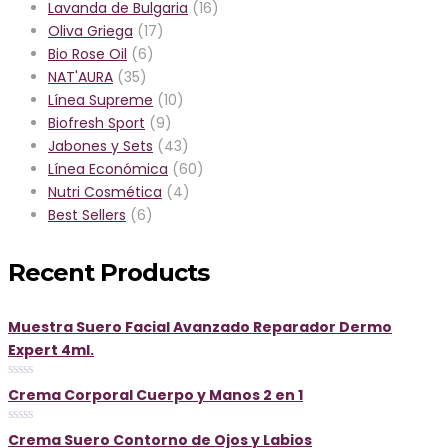
Lavanda de Bulgaria
(16)
Oliva Griega
(17)
Bio Rose Oil
(6)
NAT'AURA
(35)
Línea Supreme
(10)
Biofresh Sport
(9)
Jabones y Sets
(43)
Línea Económica
(60)
Nutri Cosmética
(4)
Best Sellers
(6)
Recent Products
Muestra Suero Facial Avanzado Reparador Dermo
Expert 4ml.
0
Crema Corporal Cuerpo y Manos 2 en 1
out
of
5
0
Crema Suero Contorno de Ojos y Labios