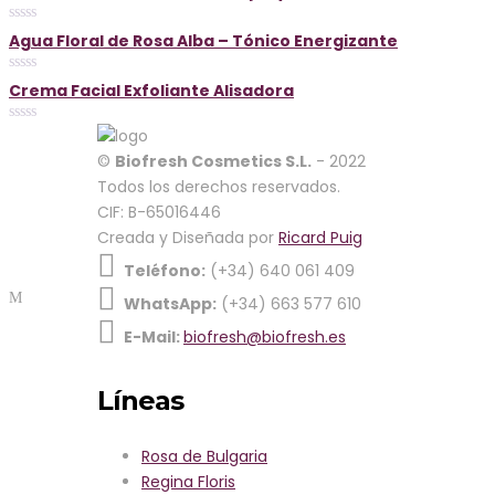
out
of
5
0
Agua Floral de Rosa Alba – Tónico Energizante
out
of
5
0
Crema Facial Exfoliante Alisadora
out
of
5
Cerrar
0
out
©
Biofresh Cosmetics S.L.
- 2022
of
5
Cart
Todos los derechos reservados.
CIF: B-65016446
Creada y Diseñada por
Ricard Puig
No products in the cart.
Teléfono:
(+34) 640 061 409
WhatsApp:
(+34) 663 577 610
E-Mail:
biofresh@biofresh.es
Categorías
Líneas
Rosa de Bulgaria
Regina Floris
Rosa de Bulgaria
Rosa Royal
Regina Floris
Rosa Alba