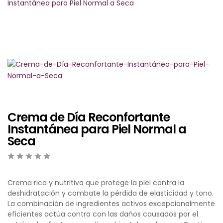
Instantánea para Piel Normal a Seca
NAT’AURA
LÍNEA SUPREME
BIOFRESH SPORT
JABONES Y SETS
Crema de Día Reconfortante
LÍNEA ECONÓMICA
Instantánea para Piel Normal a
Seca
NUTRI COSMÉTICA
0
5
0
o
Crema rica y nutritiva que protege la piel contra la
u
deshidratación y combate la pérdida de elasticidad y tono.
t
La combinación de ingredientes activos excepcionalmente
o
eficientes actúa contra con las daños causados por el
f