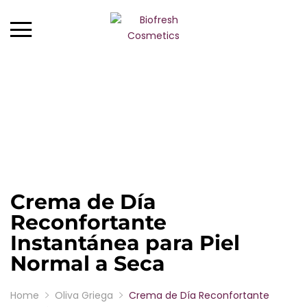
ROSA DE BULGARIA
REGINA FLORIS
ROSA ROYAL
ROSA ALBA
YOGUR DE BULGARIA
Crema de Día
LAVANDA DE BULGARIA
Reconfortante
Instantánea para Piel
OLIVA GRIEGA
Normal a Seca
BIO ROSE OIL
Home
Oliva Griega
Crema de Día Reconfortante