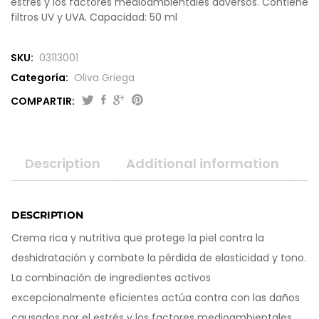
b
estrés y los factores medioambientales adversos. Contiene
a
filtros UV y UVA. Capacidad: 50 ml
s
e
d
SKU:
03113001
o
n
Categoría:
Oliva Griega
c
COMPARTIR:
u
s
t
o
m
Description
Additional information
e
r
r
a
DESCRIPTION
t
i
Crema rica y nutritiva que protege la piel contra la
n
g
deshidratación y combate la pérdida de elasticidad y tono.
s
La combinación de ingredientes activos
excepcionalmente eficientes actúa contra con las daños
causados por el estrés y los factores medioambientales