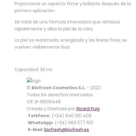
Proporciona un aspecto firme y brillante después de la
primera aplicación.
Se trata de una fórmula innovadora que refresca
rápidamente y alisa la piel de la cara.
La piel es reanimada, energizada y las líneas finas, se
vuelven visiblemente lisas.
Capacidad: 30 ml.
Cerrar
©
Biofresh Cosmetics S.L.
- 2022
Cart
Todos los derechos reservados.
CIF: B-65016446
Creada y Diseñada por
Ricard Puig
No products in the cart.
Teléfono:
(+34) 640 061 409
WhatsApp:
(+34) 663 577 610
Categorías
E-Mail:
biofresh@biofresh.es
Rosa de Bulgaria