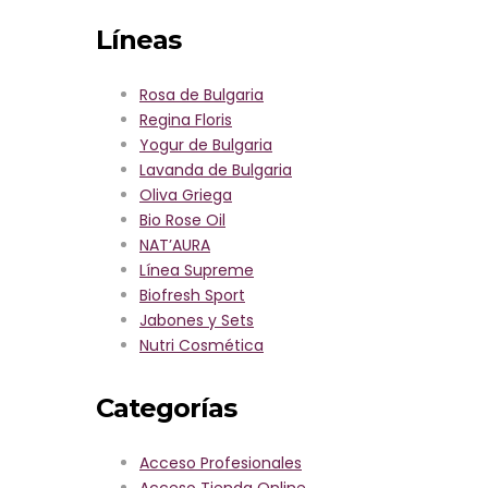
Regina Floris
Líneas
Rosa Royal
Rosa Alba
Yogur de Bulgaria
Rosa de Bulgaria
Lavanda de Bulgaria
Regina Floris
Oliva Griega
Yogur de Bulgaria
Bio Rose Oil
Lavanda de Bulgaria
NAT’AURA
Oliva Griega
Línea Supreme
Bio Rose Oil
Biofresh Sport
NAT’AURA
Jabones y Sets
Línea Supreme
Línea Económica
Biofresh Sport
Nutri Cosmética
Jabones y Sets
Sobre Nosotros
Nutri Cosmética
Contacto
Acceso Profesional
Categorías
Tienda Online
Amenities para Hoteles
Acceso Profesionales
Acceso Tienda Online