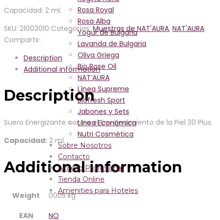
Rosa Royal
Capacidad: 2 ml.
Rosa Alba
SKU:
21003010
Categorías:
Muestras de NAT'AURA
,
NAT'AURA
Yogur de Bulgaria
Compartir:
Lavanda de Bulgaria
Oliva Griega
Description
Bio Rose Oil
Additional information
NAT’AURA
Línea Supreme
Description
Biofresh Sport
Jabones y Sets
Suero Energizante contra el Envejecimiento de la Piel 30 Plus.
Línea Económica
Nutri Cosmética
Capacidad:
2 ml.
Sobre Nosotros
Contacto
Additional information
Acceso Profesional
Tienda Online
Amenities para Hoteles
Weight
0005 kg
EAN
NO