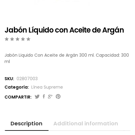
Jabón Líquido con Aceite de Argán
0
5
0
o
Jabón Liquido Con Aceite de Argán 300 ml. Capacidad: 300
u
ml
t
o
f
SKU:
02807003
b
a
Categoría:
Línea Supreme
s
e
COMPARTIR:
d
o
n
c
Description
Additional information
u
s
t