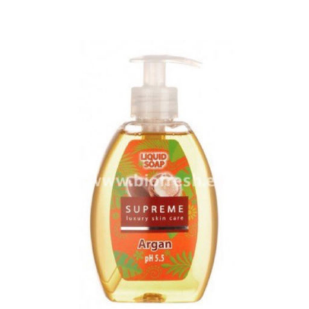
OLIVA GRIEGA
BIO ROSE OIL
NAT’AURA
LÍNEA SUPREME
BIOFRESH SPORT
JABONES Y SETS
LÍNEA ECONÓMICA
NUTRI COSMÉTICA