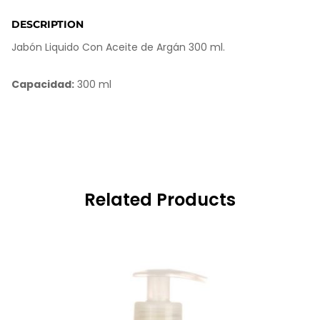
o
m
DESCRIPTION
e
Jabón Liquido Con Aceite de Argán 300 ml.
r
r
a
Capacidad:
300 ml
t
i
n
g
s
Related Products