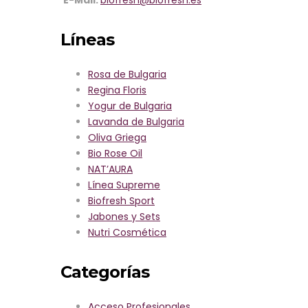
Rosa de Bulgaria
Regina Floris
Líneas
Rosa Royal
Rosa Alba
Yogur de Bulgaria
Rosa de Bulgaria
Lavanda de Bulgaria
Regina Floris
Oliva Griega
Yogur de Bulgaria
Bio Rose Oil
Lavanda de Bulgaria
NAT’AURA
Oliva Griega
Línea Supreme
Bio Rose Oil
Biofresh Sport
NAT’AURA
Jabones y Sets
Línea Supreme
Línea Económica
Biofresh Sport
Nutri Cosmética
Jabones y Sets
Sobre Nosotros
Nutri Cosmética
Contacto
Acceso Profesional
Categorías
Tienda Online
Amenities para Hoteles
Acceso Profesionales