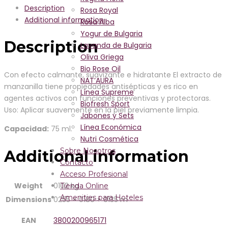
Description
Rosa Royal
Additional information
Rosa Alba
Yogur de Bulgaria
Description
Lavanda de Bulgaria
Oliva Griega
Bio Rose Oil
Con efecto calmante, suavizante e hidratante El extracto de
NAT’AURA
manzanilla tiene propiedades antisépticas y es rico en
Línea Supreme
agentes activos con funciones preventivas y protectoras.
Biofresh Sport
Uso: Aplicar suavemente en la piel previamente limpia.
Jabones y Sets
Línea Económica
Capacidad:
75 ml.
Nutri Cosmética
Sobre Nosotros
Additional information
Contacto
Acceso Profesional
Weight
0102 kg
Tienda Online
Amenities para Hoteles
Dimensions
0255 × 0180 × 0135 m
EAN
3800200965171