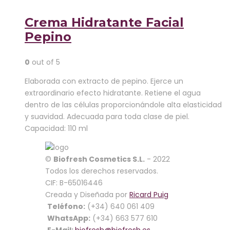
Crema Hidratante Facial
Pepino
0
out of 5
Elaborada con extracto de pepino. Ejerce un
extraordinario efecto hidratante. Retiene el agua
dentro de las células proporcionándole alta elasticidad
y suavidad. Adecuada para toda clase de piel.
Capacidad: 110 ml
Cerrar
©
Biofresh Cosmetics S.L.
- 2022
Cart
Todos los derechos reservados.
CIF: B-65016446
Creada y Diseñada por
Ricard Puig
No products in the cart.
Teléfono:
(+34) 640 061 409
WhatsApp:
(+34) 663 577 610
Categorías
E-Mail:
biofresh@biofresh.es