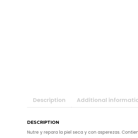
NAT’AURA
LÍNEA SUPREME
BIOFRESH SPORT
JABONES Y SETS
LÍNEA ECONÓMICA
NUTRI COSMÉTICA
Description
Additional informati
DESCRIPTION
Nutre y repara la piel seca y con asperezas. Contie