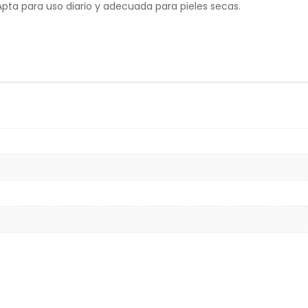
 Apta para uso diario y adecuada para pieles secas.
g
s