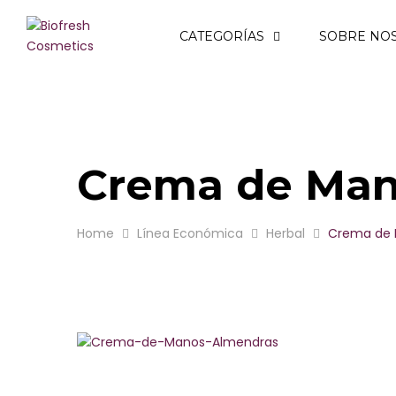
ROSA DE BULGARIA
CATEGORÍAS
SOBRE NO
REGINA FLORIS
ROSA ROYAL
Crema de Man
ROSA ALBA
YOGUR DE BULGARIA
Home
Línea Económica
Herbal
Crema de 
LAVANDA DE BULGARIA
OLIVA GRIEGA
BIO ROSE OIL