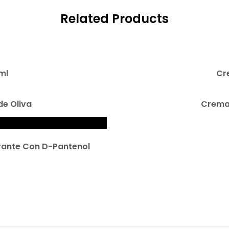
Related Products
ml
Cr
de Oliva
Crema 
rante Con D-Pantenol