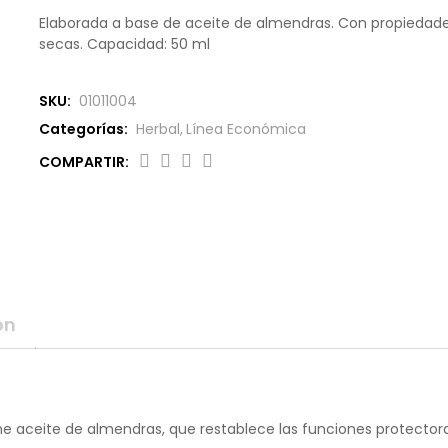
o
Elaborada a base de aceite de almendras. Con propiedade
u
secas. Capacidad: 50 ml
t
o
f
SKU:
01011004
b
a
Categorías:
Herbal
,
Línea Económica
s
e
COMPARTIR:
d
o
n
c
u
s
t
o
m
on
e
r
r
a
t
i
ne aceite de almendras, que restablece las funciones protectoras
n