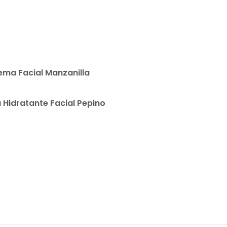
READ MORE
ema Facial Manzanilla
READ MORE
Hidratante Facial Pepino