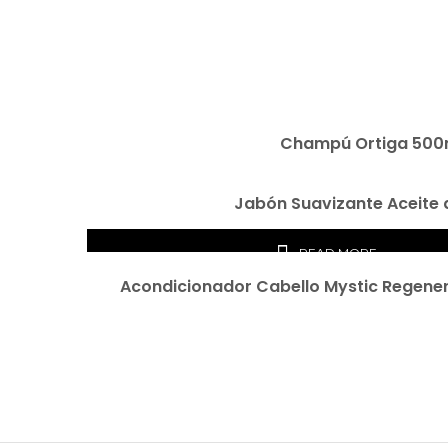
READ MORE
Champú Ortiga 500
READ MORE
Jabón Suavizante Aceite 
READ MORE
Acondicionador Cabello Mystic Regene