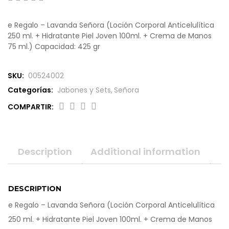
0
5
0
o
e Regalo – Lavanda Señora (Loción Corporal Anticelulítica
u
250 ml. + Hidratante Piel Joven 100ml. + Crema de Manos
t
75 ml.) Capacidad: 425 gr
o
f
b
a
SKU:
00524002
s
Categorías:
Jabones y Sets
,
Señora
e
d
COMPARTIR:
o
n
c
u
s
Description
Additional information
t
o
m
e
DESCRIPTION
r
r
e Regalo – Lavanda Señora (Loción Corporal Anticelulítica
a
250 ml. + Hidratante Piel Joven 100ml. + Crema de Manos
t