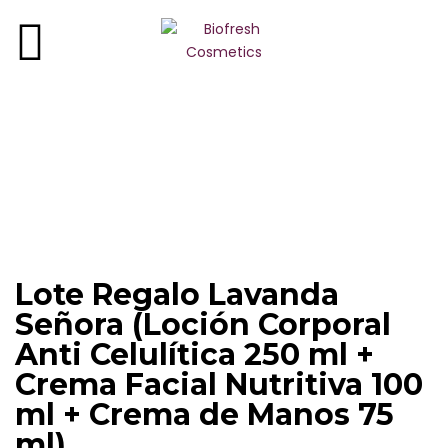
ROSA DE BULGARIA
REGINA FLORIS
ROSA ROYAL
ROSA ALBA
YOGUR DE BULGARIA
Lote Regalo Lavanda
LAVANDA DE BULGARIA
Señora (Loción Corporal
Anti Celulítica 250 ml +
OLIVA GRIEGA
Crema Facial Nutritiva 100
ml + Crema de Manos 75
BIO ROSE OIL
ml)