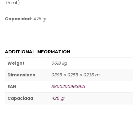
i
75 ml.)
n
g
s
Capacidad:
425 gr
ADDITIONAL INFORMATION
Weight
0618 kg
Dimensions
0395 × 0255 × 0235 m
EAN
3800200963641
Capacidad
425 gr