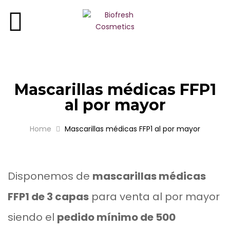
ROSA DE BULGARIA
REGINA FLORIS
ROSA ROYAL
Mascarillas médicas FFP1
ROSA ALBA
al por mayor
YOGUR DE BULGARIA
Home
Mascarillas médicas FFP1 al por mayor
LAVANDA DE BULGARIA
Disponemos de
mascarillas médicas
OLIVA GRIEGA
FFP1 de 3 capas
para venta al por mayor
BIO ROSE OIL
siendo el
pedido mínimo de 500