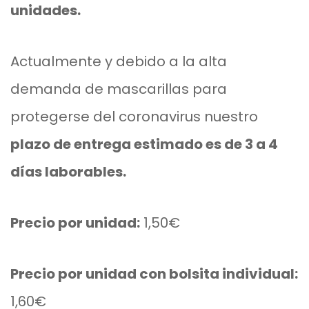
unidades.
NAT’AURA
LÍNEA SUPREME
Actualmente y debido a la alta
demanda de mascarillas para
BIOFRESH SPORT
protegerse del coronavirus nuestro
JABONES Y SETS
plazo de entrega estimado es de 3 a 4
LÍNEA ECONÓMICA
días laborables.
NUTRI COSMÉTICA
Precio por unidad:
1,50€
Precio por unidad con bolsita individual:
1,60€