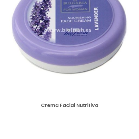
OLIVA GRIEGA
BIO ROSE OIL
NAT’AURA
LÍNEA SUPREME
BIOFRESH SPORT
JABONES Y SETS
Crema Facial Nutritiva
LÍNEA ECONÓMICA
NUTRI COSMÉTICA