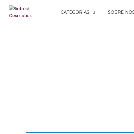
Volver
CATEGORÍAS
SOBRE NO
CATEGORÍAS
ROSA DE BULGARIA
REGINA FLORIS
ROSA ROYAL
ROSA ALBA
YOGUR DE BULGARIA
LAVANDA DE BULGARIA