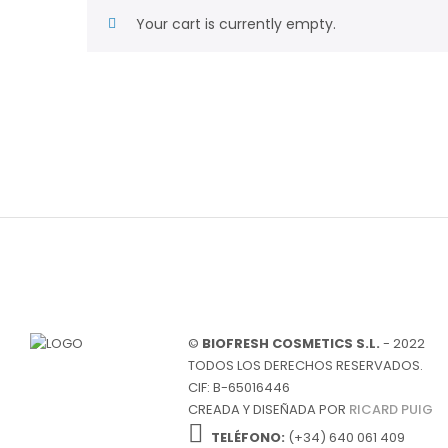
OLIVA GRIEGA
Your cart is currently empty.
BIO ROSE OIL
NAT’AURA
LÍNEA SUPREME
BIOFRESH SPORT
JABONES Y SETS
LÍNEA ECONÓMICA
©
BIOFRESH COSMETICS S.L.
- 2022
TODOS LOS DERECHOS RESERVADOS.
CIF: B-65016446
NUTRI COSMÉTICA
CREADA Y DISEÑADA POR
RICARD PUIG
TELÉFONO:
(+34) 640 061 409